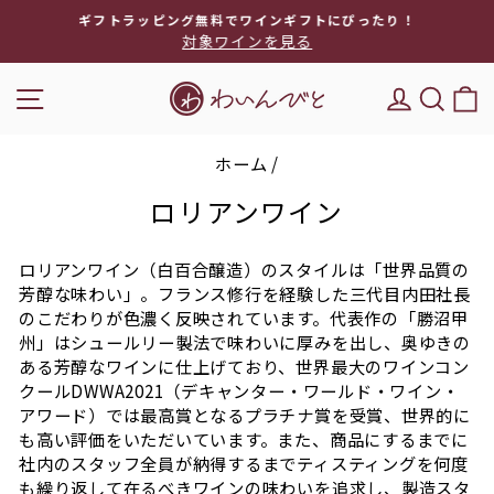
次
ギフトラッピング無料でワインギフトにぴったり！
へ
対象ワインを見る
ス
ラ
ナビゲーション
DEL'IM
キー
イ
ド
シ
ホーム
/
ョ
ー
ロリアンワイン
を
停
ロリアンワイン（白百合醸造）のスタイルは「世界品質の
止
芳醇な味わい」。フランス修行を経験した三代目内田社長
のこだわりが色濃く反映されています。代表作の「勝沼甲
州」はシュールリー製法で味わいに厚みを出し、奥ゆきの
ある芳醇なワインに仕上げており、世界最大のワインコン
クールDWWA2021（デキャンター・ワールド・ワイン・
アワード）では最高賞となるプラチナ賞を受賞、世界的に
も高い評価をいただいています。また、商品にするまでに
社内のスタッフ全員が納得するまでティスティングを何度
も繰り返して在るべきワインの味わいを追求し、製造スタ