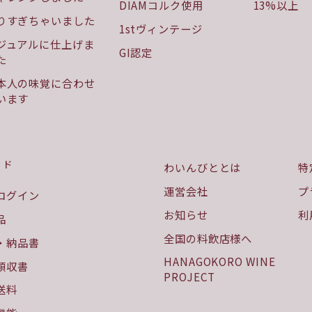
DIAMコルク使用
13%以上
りすぎちゃいました
1stヴィンテージ
ジュアルに仕上げま
GI認定
た
本人の味覚に合わせ
います
イド
わいんびととは
特
運営会社
プ
ログイン
お知らせ
利
品
全国の料飲店様へ
・納品書
HANAGOKORO WINE
領収書
PROJECT
送料