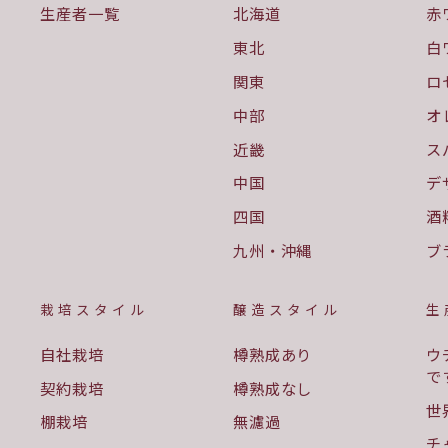
生産者一覧
北海道
赤
東北
白
関東
ロ
中部
オ
近畿
ス
中国
デ
四国
酒
九州・沖縄
ブ
栽培スタイル
醸造スタイル
生
自社栽培
樽熟成あり
ウ
で
契約栽培
樽熟成なし
世
棚栽培
無濾過
チ