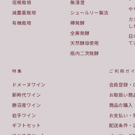
垣根栽培
無清澄
や
減農薬栽培
シュールリー製法
カ
有機栽培
樽発酵
し
全房発酵
日
て
天然酵母使用
瓶内二次発酵
特集
ご利用ガ
ドメーヌワイン
会員登録・
新時代ワイン
お取扱い商
勝沼産ワイン
商品の購入
岩手ワイン
お支払い・
ギフトセット
配送条件・