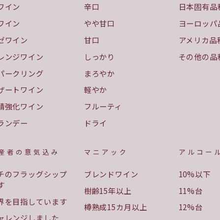
ワイン
辛口
日本固有品
ワイン
やや甘口
ヨーロッパ
ゼワイン
甘口
アメリカ品
レンジワイン
しっかり
その他の品
パークリング
まろやか
ザートワイン
軽やか
精強化ワイン
フルーティ
ランデー
ドライ
産者の意気込み
マニアック
アルコー
チのフラッグシップ
ブレンドワイン
10%以下
す
樹齢15年以上
11%台
界を目指しています
樽熟成15カ月以上
12%台
ャレンジしました