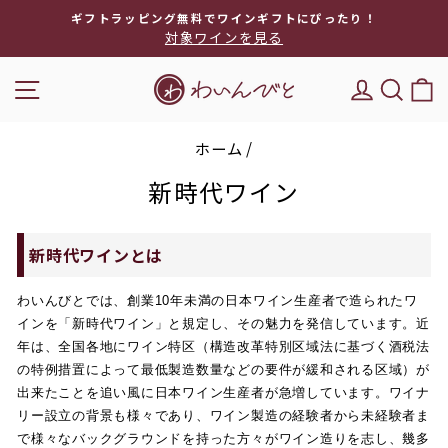
次
ギフトラッピング無料でワインギフトにぴったり！
へ
対象ワインを見る
ス
ラ
ナビゲーション
DEL'IM
キー
イ
ド
シ
ホーム
/
ョ
ー
新時代ワイン
を
停
止
新時代ワインとは
わいんびとでは、創業10年未満の日本ワイン生産者で造られたワ
インを「新時代ワイン」と規定し、その魅力を発信しています。
近
年は、全国各地にワイン特区（構造改革特別区域法に基づく酒税法
の特例措置によって最低製造数量などの要件が緩和される区域）が
出来たことを追い風に日本ワイン生産者が急増しています。ワイナ
リー設立の背景も様々であり、ワイン製造の経験者から未経験者ま
で様々なバックグラウンドを持った方々がワイン造りを志し、幾多