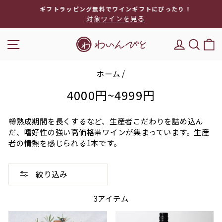
次
ギフトラッピング無料でワインギフトにぴったり！
へ
対象ワインを見る
ス
ラ
ナビゲーション
DEL'IM
キー
イ
ド
シ
ホーム
/
ョ
ー
4000円~4999円
を
停
樽熟成期間を長くするなど、生産者こだわりを詰め込ん
止
だ、嗜好性の強い高価格帯ワインが集まっています。生産
者の情熱を感じられる1本です。
絞り込み
3アイテム