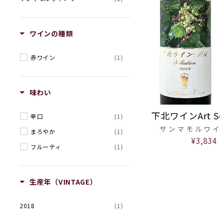
ワインの種類
赤ワイン
(1)
味わい
下北ワインArt Se
辛口
(1)
サンマモルワ
まろやか
(1)
¥3,834
フルーティ
(1)
生産年（VINTAGE）
2018
(1)