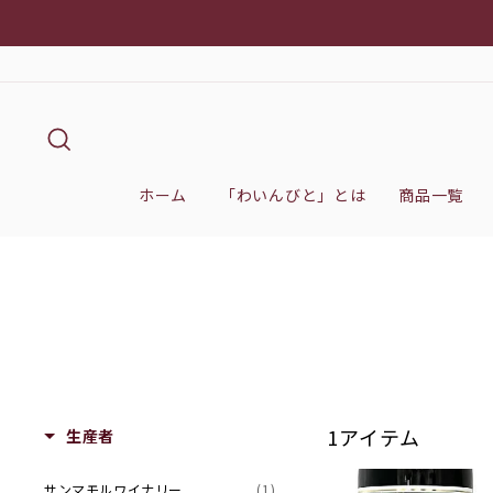
次
ギ
へ
キーワード検索
ホーム
「わいんびと」とは
商品一覧
1アイテム
生産者
サンマモルワイナリー
(1)