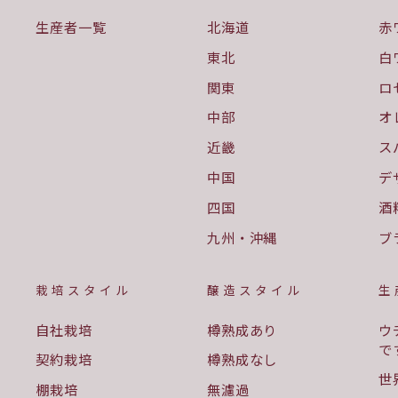
生産者一覧
北海道
赤
東北
白
関東
ロ
中部
オ
近畿
ス
中国
デ
四国
酒
九州・沖縄
ブ
栽培スタイル
醸造スタイル
生
自社栽培
樽熟成あり
ウ
で
契約栽培
樽熟成なし
世
棚栽培
無濾過