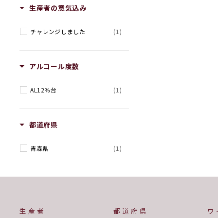
生産者の意気込み
チャレンジしました
(1)
アルコール度数
AL12％台
(1)
都道府県
青森県
(1)
生産者
都道府県
ワ