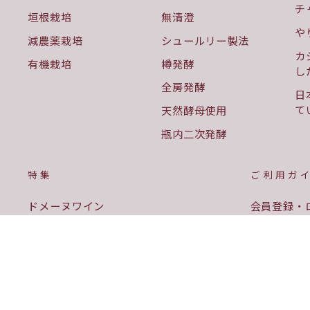
チ
垣根栽培
無清澄
や
減農薬栽培
シュールリー製法
カ
有機栽培
樽発酵
し
全房発酵
日
て
天然酵母使用
瓶内二次発酵
特集
ご利用ガ
ドメーヌワイン
会員登録・
新時代ワイン
お取扱い商
勝沼産ワイン
商品の購入
岩手ワイン
お支払い・
ギフトセット
配送条件・