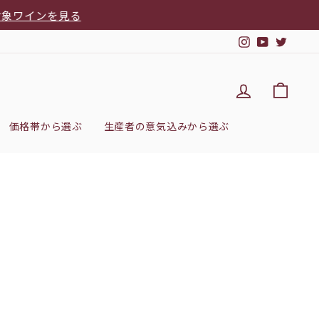
見る
Instagram
YouTub
Twitt
DEL'IMM
カー
価格帯から選ぶ
生産者の意気込みから選ぶ