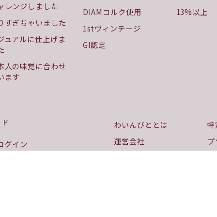
ャレンジしました
DIAMコルク使用
13%以上
りすぎちゃいました
1stヴィンテージ
ジュアルに仕上げま
GI認定
た
本人の味覚に合わせ
います
イド
わいんびととは
特
運営会社
プ
ログイン
お知らせ
利
品
全国の料飲店様へ
・納品書
HANAGOKORO WINE
領収書
PROJECT
送料