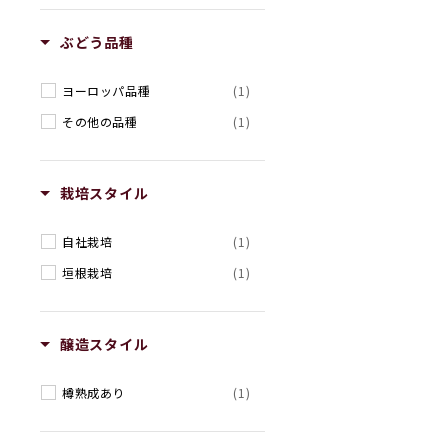
ぶどう品種
ヨーロッパ品種
(1)
その他の品種
(1)
栽培スタイル
自社栽培
(1)
垣根栽培
(1)
醸造スタイル
樽熟成あり
(1)