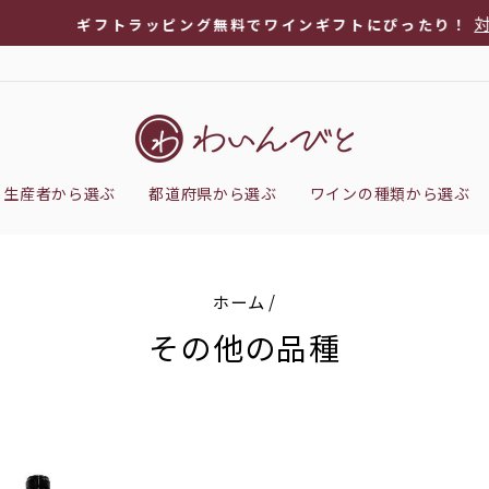
対象ワインを
フトラッピング無料でワインギフトにぴったり！
ス
ラ
イ
ド
シ
生産者から選ぶ
都道府県から選ぶ
ワインの種類から選ぶ
ョ
ー
を
停
ホーム
/
止
その他の品種