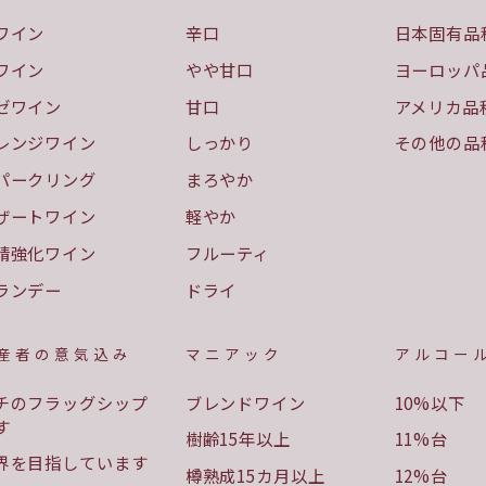
ワイン
辛口
日本固有品
ワイン
やや甘口
ヨーロッパ
ゼワイン
甘口
アメリカ品
レンジワイン
しっかり
その他の品
パークリング
まろやか
ザートワイン
軽やか
精強化ワイン
フルーティ
ランデー
ドライ
産者の意気込み
マニアック
アルコー
チのフラッグシップ
ブレンドワイン
10%以下
す
樹齢15年以上
11%台
界を目指しています
樽熟成15カ月以上
12%台