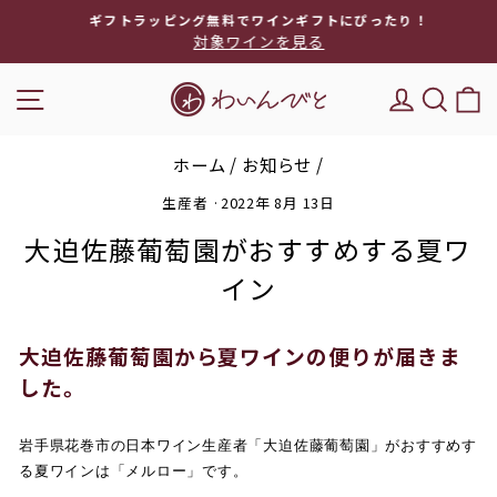
次
ギフトラッピング無料でワインギフトにぴったり！
へ
対象ワインを見る
ス
ラ
ナビゲーション
DEL'IM
キー
イ
ド
シ
ホーム
/
お知らせ
/
ョ
ー
生産者
·
2022年 8月 13日
を
大迫佐藤葡萄園がおすすめする夏ワ
停
止
イン
大迫佐藤葡萄園から夏ワインの便りが届きま
した。
岩手県花巻市の日本ワイン生産者「大迫佐藤葡萄園」がおすすめす
る夏ワインは「メルロー」です。