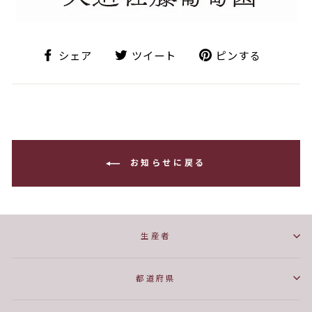
シ
ツ
ピ
シェア
ツイート
ピンする
ェ
イ
ン
ア
ー
す
ト
る
お知らせに戻る
生産者
都道府県