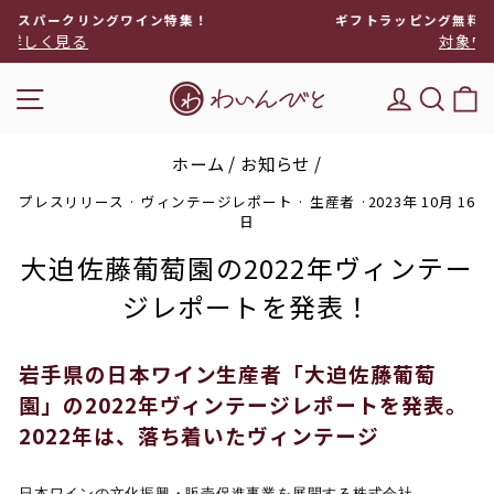
次
特集！
ギフトラッピング無料でワインギフトにぴったり
へ
対象ワインを見る
ス
ラ
ナビゲーション
DEL'IM
キー
イ
ド
シ
ホーム
/
お知らせ
/
ョ
ー
プレスリリース
·
ヴィンテージレポート
·
生産者
·
2023年 10月 16
を
日
停
大迫佐藤葡萄園の2022年ヴィンテー
止
ジレポートを発表！
岩手県の日本ワイン生産者「大迫佐藤葡萄
園」の2022年ヴィンテージレポートを発表。
2022年は、落ち着いたヴィンテージ
日本ワインの文化振興・販売促進事業を展開する株式会社