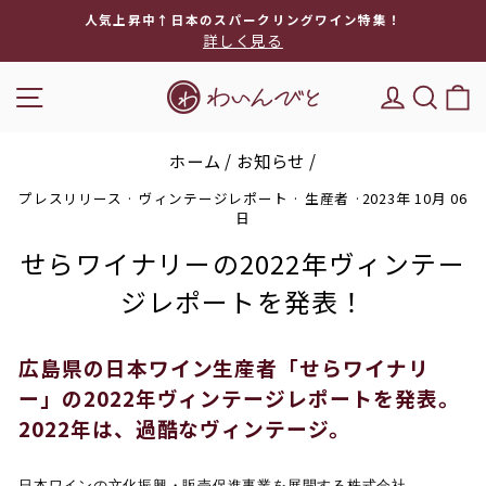
次
気上昇中↑日本のスパークリングワイン特集！
ギフトラ
へ
詳しく見る
ス
ラ
ナビゲーション
DEL'IM
キー
イ
ド
シ
ホーム
/
お知らせ
/
ョ
ー
プレスリリース
·
ヴィンテージレポート
·
生産者
·
2023年 10月 06
を
日
停
せらワイナリーの2022年ヴィンテー
止
ジレポートを発表！
広島県の日本ワイン生産者「せらワイナリ
ー」の2022年ヴィンテージレポートを発表。
2022年は、過酷なヴィンテージ。
日本ワインの文化振興・販売促進事業を展開する株式会社