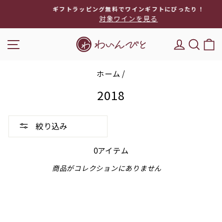
次
ギフトラッピング無料でワインギフトにぴったり！
へ
対象ワインを見る
ス
ラ
ナビゲーション
DEL'IM
キー
イ
ド
シ
ホーム
/
ョ
ー
2018
を
停
止
絞り込み
0アイテム
商品がコレクションにありません