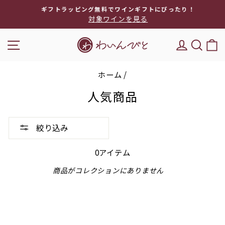
次
ギフトラッピング無料でワインギフトにぴったり！
へ
対象ワインを見る
ス
ラ
ナビゲーション
DEL'IM
キー
イ
ド
シ
ホーム
/
ョ
ー
人気商品
を
停
止
絞り込み
0アイテム
商品がコレクションにありません