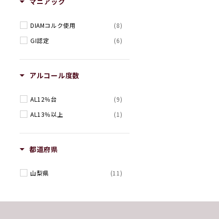
マニアック
DIAMコルク使用
(8)
GI認定
(6)
アルコール度数
AL12％台
(9)
AL13％以上
(1)
都道府県
山梨県
(11)