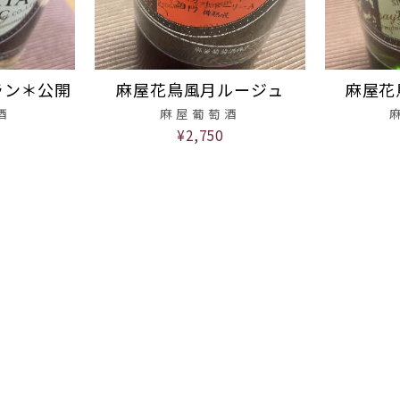
ラン＊公開
麻屋花鳥風月ルージュ
麻屋花
酒
麻屋葡萄酒
¥2,750