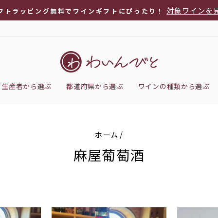
対象ワインを
フトラッピング無料でワインギフトにぴったり！
ス
ラ
イ
ド
シ
生産者から選ぶ
都道府県から選ぶ
ワインの種類から選ぶ
ョ
ー
を
停
ホーム
/
止
麻屋葡萄酒