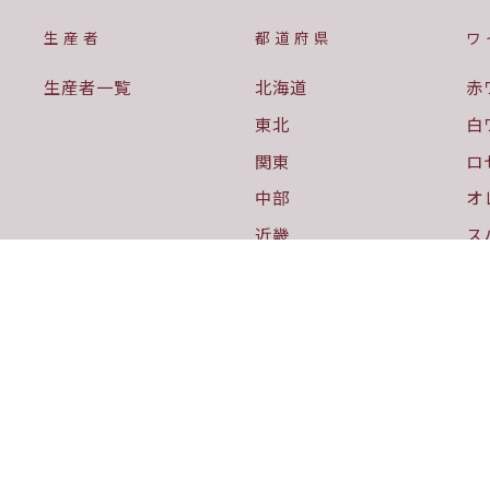
生産者
都道府県
ワ
生産者一覧
北海道
赤
東北
白
関東
ロ
中部
オ
近畿
ス
中国
デ
四国
酒
九州・沖縄
ブ
栽培スタイル
醸造スタイル
生
自社栽培
樽熟成あり
ウ
で