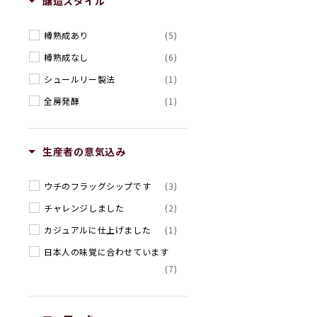
醸造スタイル
樽熟成あり
(5)
樽熟成なし
(6)
シュールリー製法
(1)
全房発酵
(1)
生産者の意気込み
ウチのフラッグシップです
(3)
チャレンジしました
(2)
カジュアルに仕上げました
(1)
日本人の味覚に合わせています
(7)