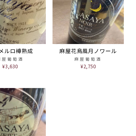
メルロ樽熟成
麻屋花鳥風月ノワール
麻屋葡萄酒
麻屋葡萄酒
¥3,630
¥2,750