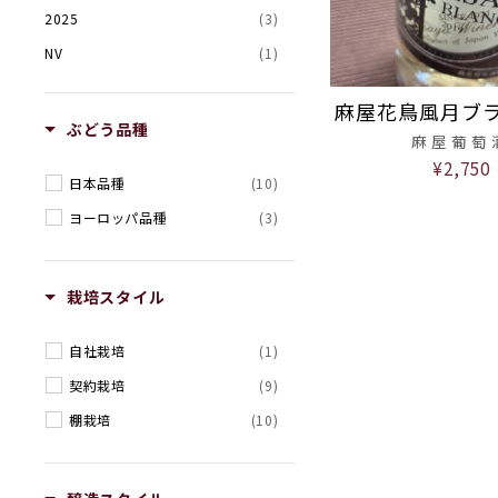
2025
(3)
NV
(1)
麻屋花鳥風月ブ
ぶどう品種
麻屋葡萄
¥2,750
日本品種
(10)
ヨーロッパ品種
(3)
栽培スタイル
自社栽培
(1)
契約栽培
(9)
棚栽培
(10)