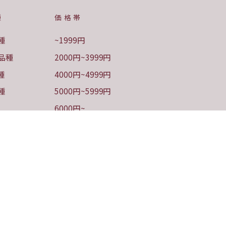
種
価格帯
種
~1999円
品種
2000円~3999円
種
4000円~4999円
種
5000円~5999円
6000円~
ル度数
国民食シリーズ
焼鳥と日本ワイン