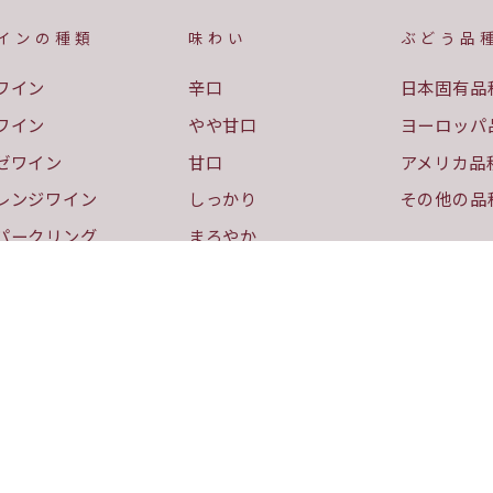
インの種類
味わい
ぶどう品
ワイン
辛口
日本固有品
ワイン
やや甘口
ヨーロッパ
ゼワイン
甘口
アメリカ品
レンジワイン
しっかり
その他の品
パークリング
まろやか
ザートワイン
軽やか
精強化ワイン
フルーティ
ランデー
ドライ
産者の意気込み
マニアック
アルコー
チのフラッグシップ
ブレンドワイン
10%以下
す