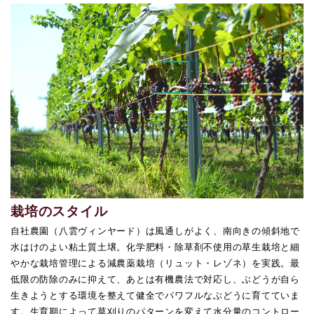
栽培のスタイル
自社農園（八雲ヴィンヤード）は風通しがよく、南向きの傾斜地で
水はけのよい粘土質土壌。化学肥料・除草剤不使用の草生栽培と細
やかな栽培管理による減農薬栽培（リュット・レゾネ）を実践。最
低限の防除のみに抑えて、あとは有機農法で対応し、ぶどうが自ら
生きようとする環境を整えて健全でパワフルなぶどうに育てていま
す。生育期によって草刈りのパターンを変えて水分量のコントロー