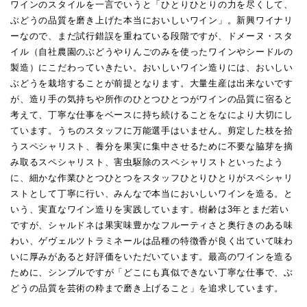
ワインのスタイルを一言でいうと「ひとりひとりの力を尽くして、
ぶどうの品質を磨き上げた本当においしいワイン」。新興ワイナリ
ーなので、まだ試行錯誤を重ねている段階ですが、ドメーヌ・スタ
イル（自社農園のぶどうやりんごのみを使ったワインやシードルの
製造）にこだわっていきたい。おいしいワイン造りには、おいしい
ぶどうを栽培することが前提となります。大量生産は出来ないです
が、造り手の気持ちや所作のひとつひとつがワインの品質に宿ると
考えて、丁寧な仕事をベースに持ち続けることをなにより大切にし
ています。うちのスタッフに万能選手はいません。剪定した枝を拾
うスペシャリスト、養分を果実に集中させるために不要な脇芽を摘
み取るスペシャリスト、害虫駆除のスペシャリストといったよう
に、細かな作業ひとつひとつをスタッフひとりひとりがスペシャリ
ストとして丁寧に行い、みんなで本当においしいワインを造る。と
いう、実直なワイン造りを実践しています。樹齢は3年とまだ若い
ですが、シャルドネは果実味豊かなフルーティさと奥行きのある味
わい、ゲヴェルツトラミネールは品種の特徴香が良く出ていて味わ
いに厚みがあると好評価をいただいています。最高のワインを造る
ために、シンプルですが「どこにも真似できない丁寧な仕事で、ぶ
どうの品質を芸術の粋まで磨き上げること」を追求しています。