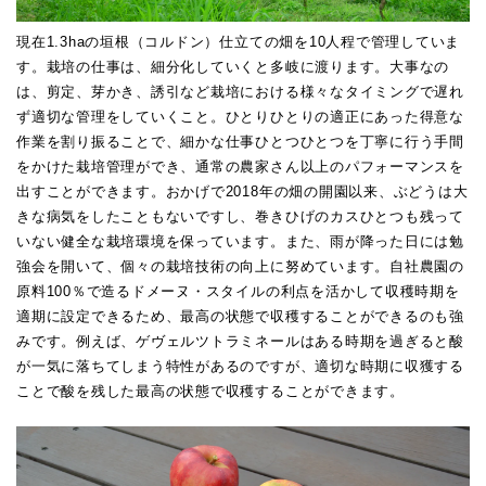
現在1.3haの垣根（コルドン）仕立ての畑を10人程で管理していま
す。栽培の仕事は、細分化していくと多岐に渡ります。大事なの
は、剪定、芽かき、誘引など栽培における様々なタイミングで遅れ
ず適切な管理をしていくこと。ひとりひとりの適正にあった得意な
作業を割り振ることで、細かな仕事ひとつひとつを丁寧に行う手間
をかけた栽培管理ができ、通常の農家さん以上のパフォーマンスを
出すことができます。おかげで2018年の畑の開園以来、ぶどうは大
きな病気をしたこともないですし、巻きひげのカスひとつも残って
いない健全な栽培環境を保っています。また、雨が降った日には勉
強会を開いて、個々の栽培技術の向上に努めています。自社農園の
原料100％で造るドメーヌ・スタイルの利点を活かして収穫時期を
適期に設定できるため、最高の状態で収穫することができるのも強
みです。例えば、ゲヴェルツトラミネールはある時期を過ぎると酸
が一気に落ちてしまう特性があるのですが、適切な時期に収獲する
ことで酸を残した最高の状態で収穫することができます。