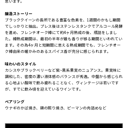
思います。
醸造ストーリー
ブラッククイーンの長所である豊富な色素を、1週間のかもし期間
でしっかりと抽出。プレス後はステンレスタンクでアルコール発酵
を進め、フレンチオーク樽にて約4ヶ月熟成の後、瓶詰をしまし
た。樽熟成期間は、最初の半年が最も香りが移る期間といわれてい
ます。その為4ヶ月と短期間に思える熟成期間でも、フレンチオー
ク樽由来の暖かみのあるスパイス香が充分に感じられます。
味わいのスタイル
カシスやブラックベリーなど紫~黒系果実のニュアンス。果実味に
調和した、密度の濃い液体感のバランスが秀逸。中盤から感じられ
る心地よい酸味で飲み疲れることなく、ヴィンテージは若いです
が、すでに飲み頃を迎えているワインです。
ペアリング
ウナギのかば焼き、鶏の照り焼き、ピーマンの肉詰めなど