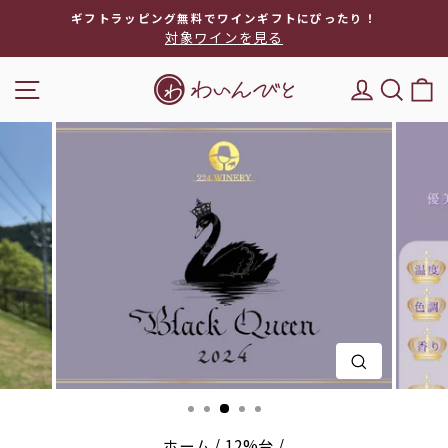
次
ギフトラッピング無料でワインギフトにぴったり！
へ
対象ワインを見る
ス
ラ
ナビゲーション
DEL'IM
キー
イ
ド
シ
ョ
ー
を
停
止
閉じる(E
ホーム
/
12%台
/