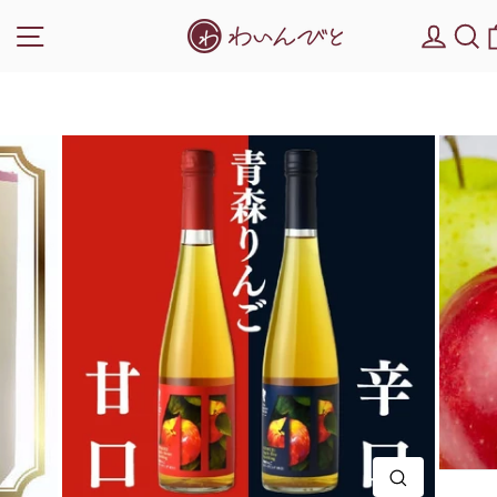
次
ギフトラッピング無料でワインギフトにぴったり！
ナビゲーション
DEL
へ
対象ワインを見る
ス
ラ
イ
ド
シ
ョ
ー
を
停
止
閉じる(E