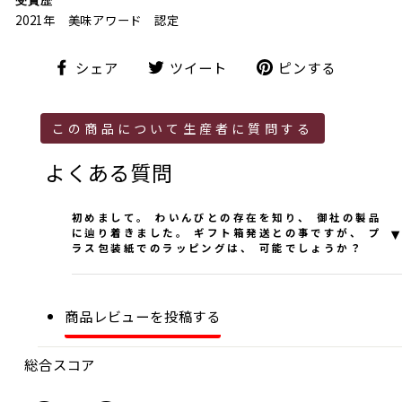
受賞歴
2021年 美味アワード 認定
シ
ツ
ピ
シェア
ツイート
ピンする
ェ
イ
ン
ア
ー
す
ト
る
この商品について生産者に質問する
よくある質問
初めまして。 わいんびとの存在を知り、 御社の製品
▾
に辿り着きました。 ギフト箱発送との事ですが、 プ
ラス包装紙でのラッピングは、 可能でしょうか？
お問合せいただきまして誠にありがとうございま
す。
商品レビューを投稿する
ご注文にあたり、各入力項目がございます。
その中に「特記事項」の欄がございますので、包装
総合スコア
希望の旨をご記入下さい。