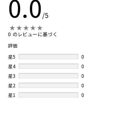
0.0
ギフト箱に包装を行った上でお届け致します。
続けて「ギフトラッピング:有料（BOX1本～3
本）」の記載がございますが、
/5
こちらの「青森りんごスパークリング甘辛２本セッ
ト」は無料で対応可能となっております。
商品によっては有料、又はお受け出来かねる場合が
0 のレビューに基づく
ございます。
評価
他にもご不明な点がございましたらお問合せ下さ
星5
0
い。
星4
0
サンマモルワイナリー
2024-04-14 01:25:43
星3
0
星2
0
星1
0