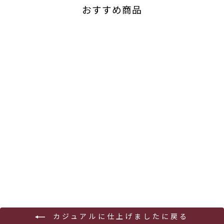
おすすめ商品
青森りんごスパークリング
甘辛2本セット
サンマモルワイナリー
¥3,257
カジュアルに仕上げましたに戻る