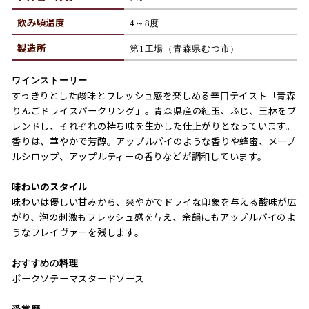
飲み頃温度
4～8度
製造所
第1工場（青森県むつ市）
ワインストーリー
すっきりとした酸味とフレッシュ感を楽しめる辛口テイスト「青森
りんごドライスパークリング」。青森県産の紅玉、ふじ、王林をブ
レンドし、それぞれの持ち味を生かした仕上がりとなっています。
香りは、華やかで芳醇。アップルパイのような香りや蜂蜜、メープ
ルシロップ、アップルティーの香りなどが調和しています。
味わいのスタイル
味わいは優しい甘みから、爽やかでドライな印象を与える酸味が広
がり、泡の刺激もフレッシュ感を与え、余韻にもアップルパイのよ
うなフレイヴァーを残します。
おすすめの料理
ポークソテーマスタードソース