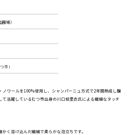
社圃場）
むつ市）
ノワールを100%使用し、シャンパーニュ方式で2年間熟成し醸
して活躍しているむつ市出身の川口絵里衣氏による繊細なタッチ
細かく溶け込んだ繊細で柔らかな泡立ちです。