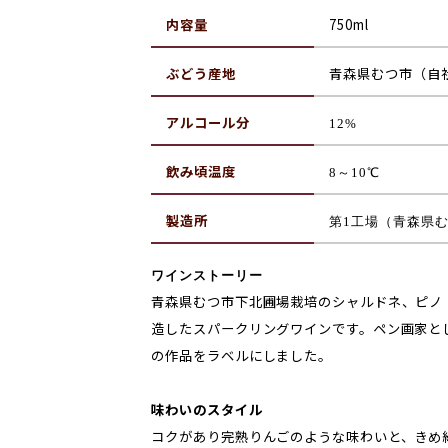
内容量
750ml
ぶどう産地
青森県むつ市（自
アルコール分
12%
飲み頃温度
8～10℃
製造所
第1工場（青森県
ワインストーリー
青森県むつ市下北圃場栽培のシャルドネ、ピノ・
造したスパークリングワインです。ペン画家と
の作品をラベルにしました。
味わいのスタイル
コクがあり完熟りんごのような味わいと、きめ