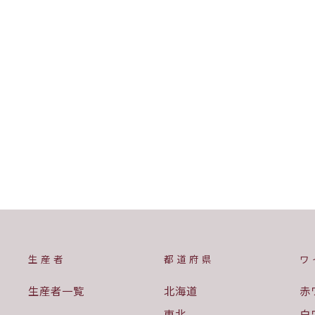
¥3,990
生産者
都道府県
ワ
生産者一覧
北海道
赤
東北
白