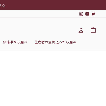
見る
Instagram
YouTub
Twitt
DEL'IMM
カー
価格帯から選ぶ
生産者の意気込みから選ぶ
g