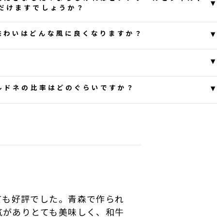
▾
だけますでしょうか？
ざいます。
▾
味わいはどんな風に良くなりますか？
し訳ございません。
。
▾
います。
ルドネ約７０％、ピノ・ノワール約３０％での
とうございます。
▾
ャルドネの比率はどのぐらいですか？
回答は下記の通りとなります。
たします。
サージュとなっております。
き誠にありがとうございます。
 06:49:41
 10:10:41
率についてですが、2019年はピノ・ノワール
率となっております。
ながら熟成（シュール・リー）を行うことにより、澱
 02:26:04
化され、マンノプロテインという物質がワイン中に溶
ンに対して旨味と焼いたパンのような香りを付与し、
ても好評でした。青森で作られ
ます。
気がありとても美味しく、和牛