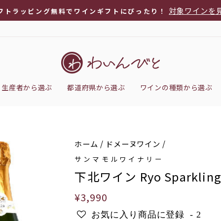
対象ワインを
フトラッピング無料でワインギフトにぴったり！
ス
ラ
イ
ド
シ
生産者から選ぶ
都道府県から選ぶ
ワインの種類から選ぶ
ョ
ー
を
停
ホーム
/
ドメーヌワイン
/
止
サンマモルワイナリー
下北ワイン Ryo Sparklin
通
¥3,990
常
お気に入り商品に登録
-
2