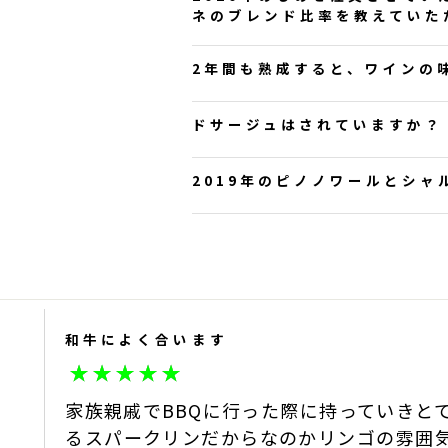
ネのブレンド比率を教えていた
ご注文いただきありがとうご
2年間も熟成すると、ワインの
ご質問への返信が遅くなり申
ご質問ありがとうございます
ドサージュはされていますか？
サンマモルワイナリーでござ
こちらのヴィンテージはシャ
お問合せいただき誠にありが
2019年のピノノワールとシ
ブレンドとなっております。
いただいたお問い合わせへの
ご確認の程よろしくお願いい
現在の弊社商品は全てノンド
この度はお問い合わせいただ
サンマモルワイナリー
2024-07-25
サンマモルワイナリー
2022-08-19
────
お問い合わせいただきました比
52％、シャルドネ48％の比
2年間澱（おり）と接触させ
和牛によく合います
サンマモルワイナリー
2022-08-15
の主成分である酵母が自己消
け込みます。この物質はワイ
家族親戚でBBQに行った際に持っていきと
重厚感と香りの複雑さが増し
るスパークリンだからなのかリンゴの雰囲