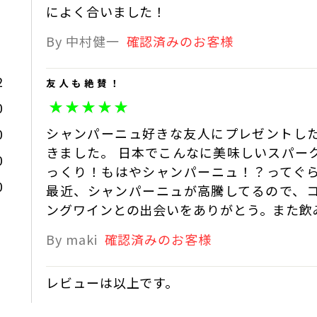
によく合いました！
────
サンマモルワイナリー
2022-11-15
By 中村健一
確認済みのお客様
2
友人も絶賛！
0
シャンパーニュ好きな友人にプレゼントし
0
きました。 日本でこんなに美味しいスパー
0
っくり！もはやシャンパーニュ！？ってぐ
0
最近、シャンパーニュが高騰してるので、
ングワインとの出会いをありがとう。また飲
By maki
確認済みのお客様
レビューは以上です。