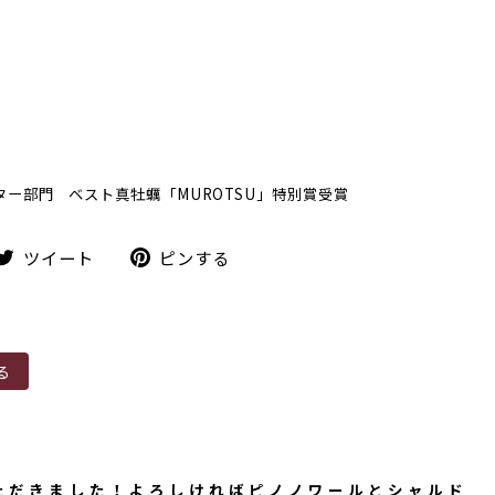
スター部門 ベスト真牡蠣「MUROTSU」特別賞受賞
ツ
ピ
ツイート
ピンする
イ
ン
ー
す
ト
る
る
いただきました！よろしければピノノワールとシャルド