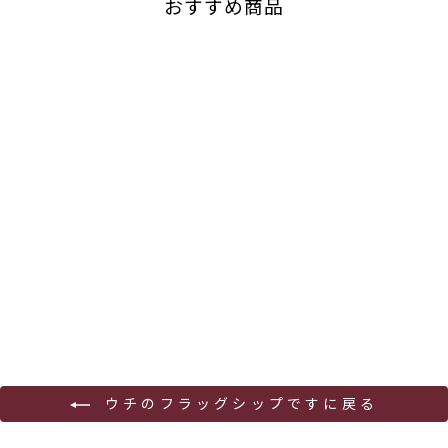
おすすめ商品
一慶
ふくしま農家の夢ワイン
¥2,310
ウチのフラッグシップですに戻る