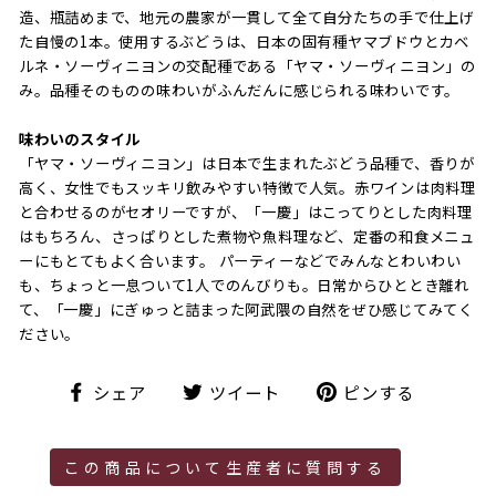
造、瓶詰めまで、地元の農家が一貫して全て自分たちの手で仕上げ
た自慢の1本。使用するぶどうは、日本の固有種ヤマブドウとカベ
ルネ・ソーヴィニヨンの交配種である「ヤマ・ソーヴィニヨン」の
み。品種そのものの味わいがふんだんに感じられる味わいです。
味わいのスタイル
「ヤマ・ソーヴィニヨン」は日本で生まれたぶどう品種で、香りが
高く、女性でもスッキリ飲みやすい特徴で人気。赤ワインは肉料理
と合わせるのがセオリーですが、「一慶」はこってりとした肉料理
はもちろん、さっぱりとした煮物や魚料理など、定番の和食メニュ
ーにもとてもよく合います。 パーティーなどでみんなとわいわい
も、ちょっと一息ついて1人でのんびりも。日常からひととき離れ
て、「一慶」にぎゅっと詰まった阿武隈の自然をぜひ感じてみてく
ださい。
シ
ツ
ピ
シェア
ツイート
ピンする
ェ
イ
ン
ア
ー
す
ト
る
この商品について生産者に質問する