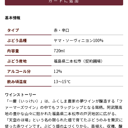
カートに追加
基本情報
タイプ
赤・辛口
ぶどう品種
ヤマ・ソーヴィニヨン100%
内容量
720ml
ぶどう産地
福島県二本松市（契約圃場）
アルコール分
12%
飲み頃温度
13～15℃
ワインストーリー
「一慶（いっけい）」は、ふくしま農家の夢ワインが醸造する「フ
ァーマーズワイン」の中でもフラッグシップとなる銘柄。阿武隈高
地の豊かな山々に抱かれた福島県二本松市の戸沢地区に広がる、
「天空のほ場」という名の限られた畑で育てたぶどうのみを贅沢に
使った赤ワインです。ぶどう畑の土づくりから、苗植え、収穫、醸