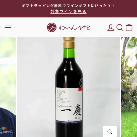
次
ギフトラッピング無料でワインギフトにぴったり！
へ
対象ワインを見る
ス
ラ
ナビゲーション
DEL'IM
キー
イ
ド
シ
ョ
ー
を
停
止
閉じる(E