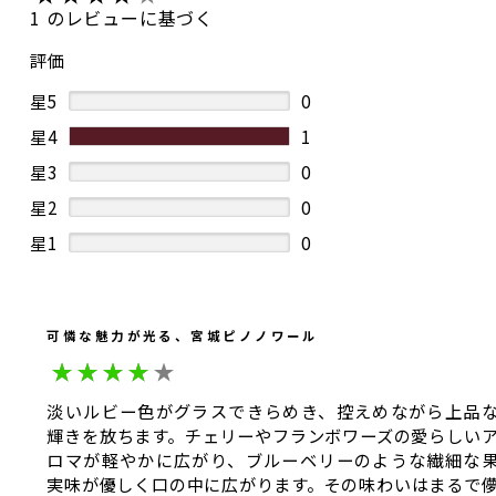
1 のレビューに基づく
評価
星5
0
星4
1
星3
0
星2
0
星1
0
可憐な魅力が光る、宮城ピノノワール
淡いルビー色がグラスできらめき、控えめながら上品
輝きを放ちます。チェリーやフランボワーズの愛らしい
ロマが軽やかに広がり、ブルーベリーのような繊細な
実味が優しく口の中に広がります。その味わいはまるで