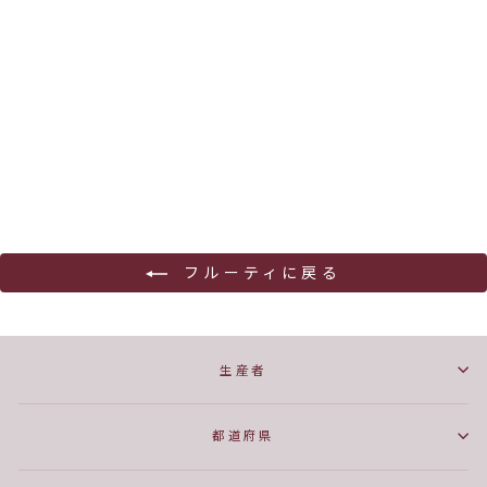
ラ セリー了 ピノノワール
了美ヴィンヤード＆ワイナリ
ー
¥5,940
フルーティに戻る
生産者
都道府県