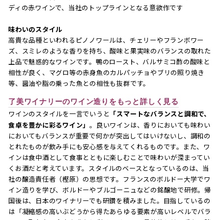
ディの赤ワインで、当社のトップラインとなる意欲作です
味わいのスタイル
高貴な品種といわれるピノノワールは、チェリーやフランボワー
ズ、スミレのような香りを持ち、酸味と果実味のバランスの取れた
上品で魅惑的なワインです。鴨のロースト、バルサミコ酢の酸味と
相性が良く、マグロ等の赤身魚のカルパッチョやブリの照り焼き
等、醤油や脂の乗った魚との相性も抜群です。
了美ワイナリーのワイン造りをもっと詳しく見る
ワインのスタイルを一言でいうと
「スマートなバランスと調和で、
食卓を豊かに彩るワイン」
。良いワインは、香りにおいても味わい
においてもバランスが重要で何かが突出してはいけないし、調和の
とれたものが飲み手にも安心感を与えてくれるものです。また、ワ
インは食中酒として食事とともに楽しむことで味わいが深まってい
くお酒だと考えています。スタイルのベースとなっているのは、当
社の醸造責任者（樫原）の思想です。フランスのボルドー大学でワ
イン造りを学び、ボルドーやブルゴーニュなどの銘醸地で研修。帰
国後は、日本のワイナリーでも研鑽を積みました。目指しているの
は「凝縮感の高いぶどうから得たあらゆる要素が高いレベルでバラ