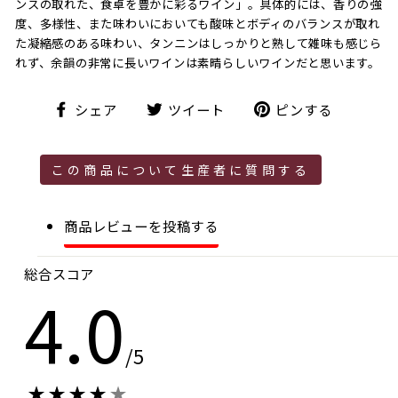
ンスの取れた、食卓を豊かに彩るワイン」。具体的には、香りの強
度、多様性、また味わいにおいても酸味とボディのバランスが取れ
た凝縮感のある味わい、タンニンはしっかりと熟して雑味も感じら
れず、余韻の非常に長いワインは素晴らしいワインだと思います。
シ
ツ
ピ
シェア
ツイート
ピンする
ェ
イ
ン
ア
ー
す
ト
る
この商品について生産者に質問する
商品レビューを投稿する
総合スコア
4.0
/5