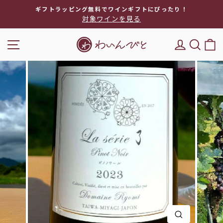
次
ギフトラッピング無料でワインギフトにぴったり！
へ
対象ワインを見る
ス
ラ
ナビゲーション
DEL'IM
キー
イ
ド
シ
ョ
ー
を
停
止
閉じる(E