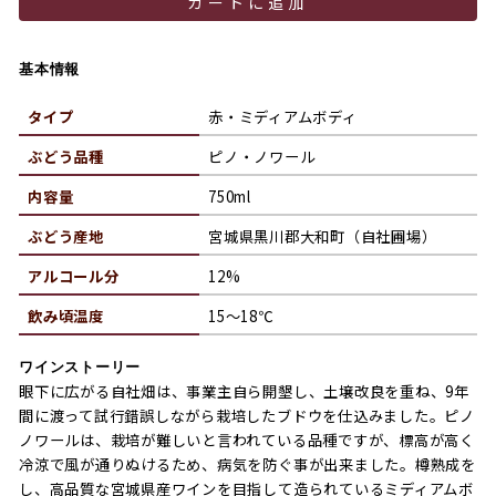
カートに追加
基本情報
タイプ
赤・ミディアムボディ
ぶどう品種
ピノ・ノワール
内容量
750ml
ぶどう産地
宮城県黒川郡大和町（自社圃場）
アルコール分
12%
飲み頃温度
15～18℃
ワインストーリー
眼下に広がる自社畑は、事業主自ら開墾し、土壌改良を重ね、9年
間に渡って試行錯誤しながら栽培したブドウを仕込みました。ピノ
ノワールは、栽培が難しいと言われている品種ですが、標高が高く
冷涼で風が通りぬけるため、病気を防ぐ事が出来ました。樽熟成を
し、高品質な宮城県産ワインを目指して造られているミディアムボ