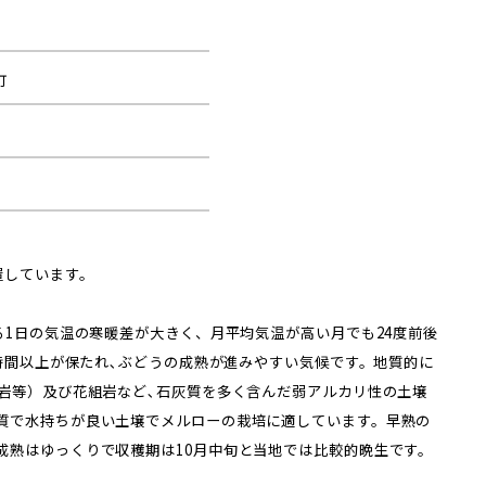
町
置しています。
る1日の気温の寒暖差が大きく、月平均気温が高い月でも24度前後
0時間以上が保たれ､ぶどうの成熟が進みやすい気候です。地質的に
灰岩等）及び花組岩など､石灰質を多く含んだ弱アルカリ性の土壌
質で水持ちが良い土壌でメルローの栽培に適しています。早熟の
成熟はゆっくりで収穫期は10月中旬と当地では比較的晩生です。