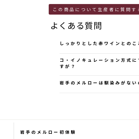
この商品について生産者に質問す
よくある質問
しっかりとした赤ワインとのこ
Noma様、
コ・イノキュレーション方式に
お問い合わせいただきありが
すが？
炭火で焼いた風味が当ヴィン
jk様、お問い合わせいただき
岩手のメルローは馴染みがない
比較するとタレの方がお勧めです。
の状態でアルコール発酵とマ
よろしくお願いいたします。
ル発酵後、圧搾したワインで
Riza様、
大迫佐藤葡萄園 佐藤直人
す。したがって、ぶどうの熟
お問い合わせいただきありが
大迫佐藤葡萄園
2023-01-26 23:39
いかと考えております。
げられるほど知識を持ち合わ
当園の2021ヴィンテージは
の秋雨前線が南下して晴天が
徴です。
ヴェレゾンから約２か月間ゆ
岩手のメルロー初体験
よろしくお願いします。
せるような香りとハーブ感、ea