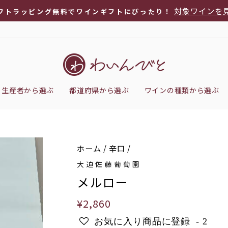
対象ワインを
フトラッピング無料でワインギフトにぴったり！
ス
ラ
イ
ド
シ
生産者から選ぶ
都道府県から選ぶ
ワインの種類から選ぶ
ョ
ー
を
停
ホーム
/
辛口
/
止
大迫佐藤葡萄園
メルロー
通
¥2,860
常
お気に入り商品に登録
-
2