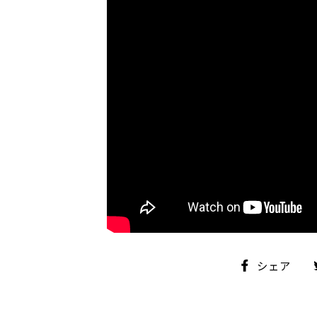
シ
シェア
ェ
ア