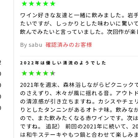
よろしくお願いいたします。
大迫佐藤葡萄園
2022-11-13 23:55
ワイン好きな友達と一緒に飲みました。岩
大迫佐藤葡萄園 佐藤直人
たいですが、しっかりとした味わいに驚い
大迫佐藤葡萄園
2022-08-16 20:54
飲んでみたいと言っていました。次回作が楽
By sabu
確認済みのお客様
2
2022年は優しい清流のようでした
0
2021年を週末、森林浴しながらピクニッ
0
のさえずり、木々が風に揺れる音。アウト
0
の清涼感が引き立ちますね。カシスやチェ
0
りとしたタンニンがあるオトナ味。飲みな
ので、また飲みたくなる赤ワインです。次は
ですね。 追記） 前回の2021年に続いて、
は和牛ステーキやもつ鍋と合わせて楽しみ