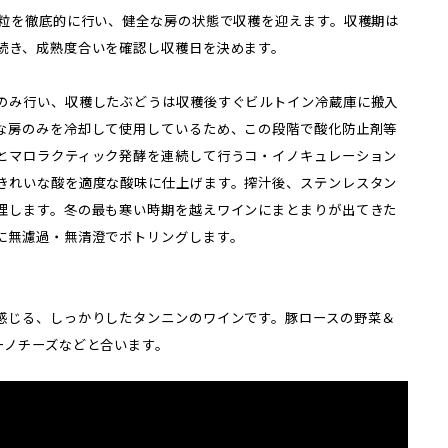
摘粒を徹底的に行い、健全な房の状態で収穫を迎えます。収穫期は
続き、成熟度合いを確認し収穫日を決めます。
のみ行い、収穫したぶどうは収穫後すぐビルトイン冷蔵庫に搬入
な房のみを冷却して使用しているため、この段階で酸化防止剤等
とマロラクティック発酵を連続して行うコ・イノキュレーション
きれいな酸を適度な酸味に仕上げます。搾汁後、ステンレスタン
理します。冬の最も寒い時期を越えワインにまとまりが出てきた
に無濾過・無清澄でボトリングします。
感じる、しっかりしたタンニンのワインです。豚ロースの野菜＆
ーノチーズなどと合います。