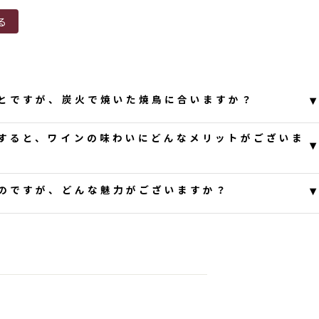
ト
る
る
▾
とですが、炭火で焼いた焼鳥に合いますか？
すると、ワインの味わいにどんなメリットがございま
▾
とうございます。
テージの
針葉樹の森林を思わせるような香りと合うと思います。塩と
ありがとうございます。コ・インキュレーションは醪
▾
のですが、どんな魅力がございますか？
ロラクティック発酵を連続して行う方法で、アルコー
マロラクティック発酵する方法より醪の状態が長いで
成度にもよると思いますが、より深みが増すのではな
とうございます。「岩手のメルローの魅力」を申し上
:17
せていませんが、岩手ではメルローの収穫は10月中旬
メルローにしてはしっかりしたタンニンを感じるのが特
続き秋風を感じられる時期に行われます。８月中旬の
っくり成熟したことから感じられる？針葉樹林を思わ
rthy感が魅力でしょうか。