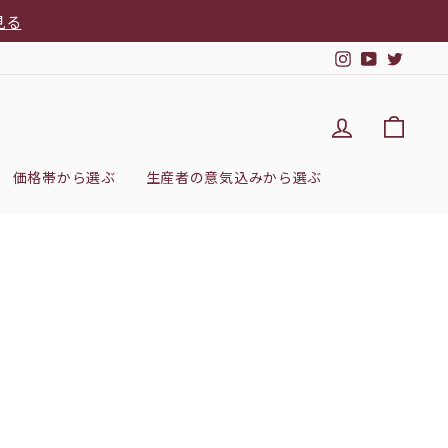
見る
Instagram
YouTub
Twitt
DEL'IMM
カー
価格帯から選ぶ
生産者の意気込みから選ぶ