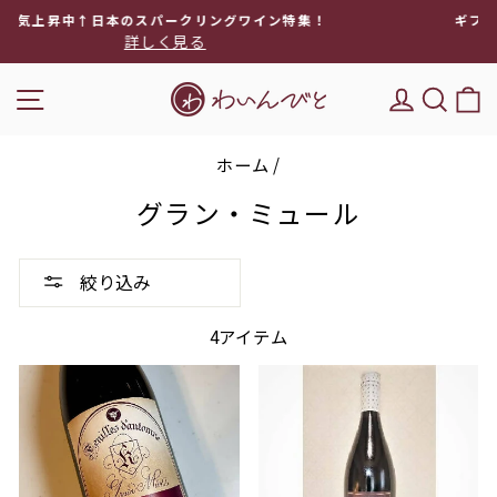
次
イン特集！
ギフトラッピング無料でワインギフトにぴっ
へ
対象ワインを見る
ス
ラ
ナビゲーション
DEL'IM
キー
イ
ド
シ
ホーム
/
ョ
ー
グラン・ミュール
を
停
止
絞り込み
4アイテム