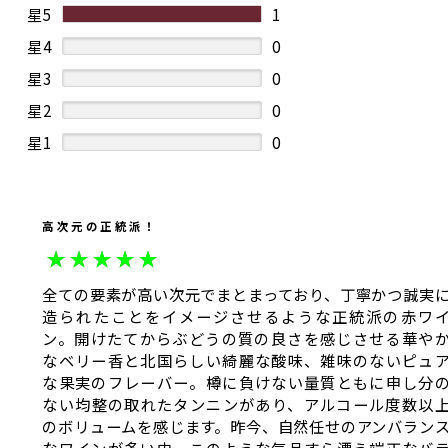
星5
1
星4
0
星3
0
星2
0
星1
0
高次元の正統派！
全ての要素が高い次元でまとまっており、丁寧かつ誠実
造られたことをイメージさせるような正統派の赤ワ
ン。開けたてからぶどうの質の良さを感じさせる華や
なベリー香と北国らしい綺麗な酸味、雑味のないピュ
な果実のフレーバー。樽に負けない量質ともに申し分
ない均整の取れたタンニンがあり、アルコール度数以
のボリュームを感じます。昨今、自然任せのアンバラン
なワインが多い中、このような気品すら漂う端正なバ