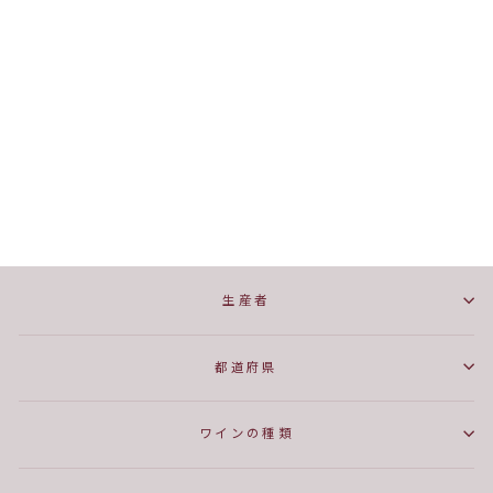
マスカット・ベーリーA 樽
熟成
ART PAYSAN WINERY
¥4,400
生産者
都道府県
ワインの種類