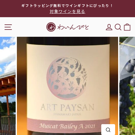
次
ギフトラッピング無料でワインギフトにぴったり！
へ
対象ワインを見る
ス
ラ
ナビゲーション
DEL'IM
キー
イ
ド
シ
ョ
ー
を
停
止
閉じる(E