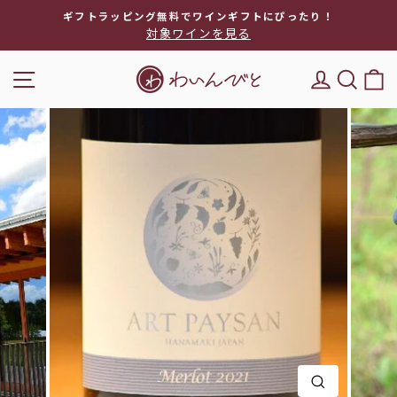
次
ギフトラッピング無料でワインギフトにぴったり！
へ
対象ワインを見る
ス
ラ
ナビゲーション
DEL'IM
キー
イ
ド
シ
ョ
ー
を
停
止
閉じる(E