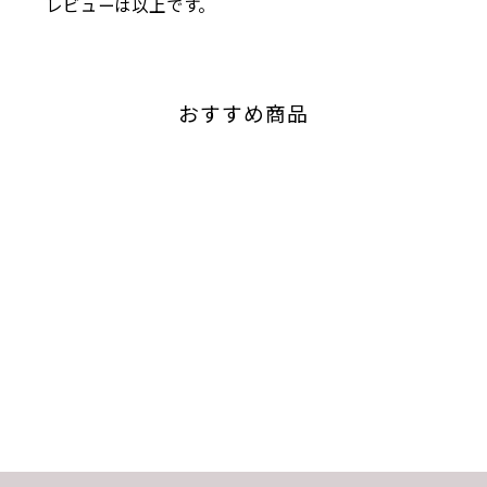
レビューは以上です。
おすすめ商品
売切れ
メルロー 樽熟成
ART PAYSAN WINERY
¥5,500