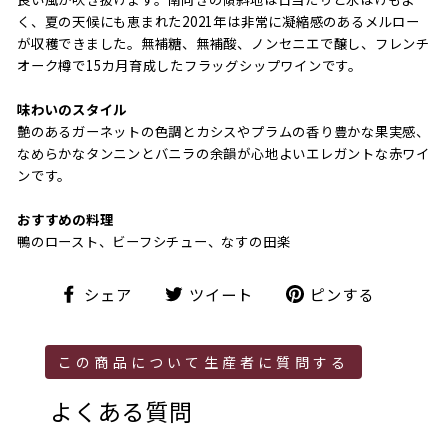
く、夏の天候にも恵まれた2021年は非常に凝縮感のあるメルロー
が収穫できました。無補糖、無補酸、ノンセニエで醸し、フレンチ
オーク樽で15カ月育成したフラッグシップワインです。
味わいのスタイル
艶のあるガーネットの色調とカシスやプラムの香り豊かな果実感、
なめらかなタンニンとバニラの余韻が心地よいエレガントな赤ワイ
ンです。
おすすめの料理
鴨のロースト、ビーフシチュー、なすの田楽
シ
ツ
ピ
シェア
ツイート
ピンする
ェ
イ
ン
ア
ー
す
ト
る
この商品について生産者に質問する
よくある質問