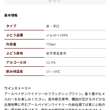
売切れ
基本情報
タイプ
赤・辛口
ぶどう品種
メルロー100%
内容量
750ml
ぶどう産地
岩手県花巻市
アルコール分
12.5%
飲み頃温度
15～18℃
ワインストーリー
アールペイザンワイナリーのフラッグシップワイン。香り豊かなメ
ルローをお楽しみください。岩手県花巻市、棚田が広がるのどかな
丘陵地帯に佇むアールペイザンワイナリーの自社畑では常に心地の
良い風が吹き抜けます。南向きの傾斜地は日当たりと水はけもよ