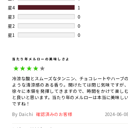
上がりになっておりますのでお試しいただけますと
嬉しい限りです。
星4
1
それではよろしくお願いいたします。
星3
0
ART PAYSAN WINERY
2024-04-16 00:14:00
星2
0
星1
0
当たり年メルローの美味しさよ
冷涼な酸とスムーズなタンニン、チョコレートやハーブ
ような清涼感のある香り。開けたては閉じ気味ですが
徐々に本領を発揮してきますので、時間をかけて楽し
と良いと思います。当たり年のメルローは本当に美味し
ですね！
By Daichi
確認済みのお客様
2024-06-0