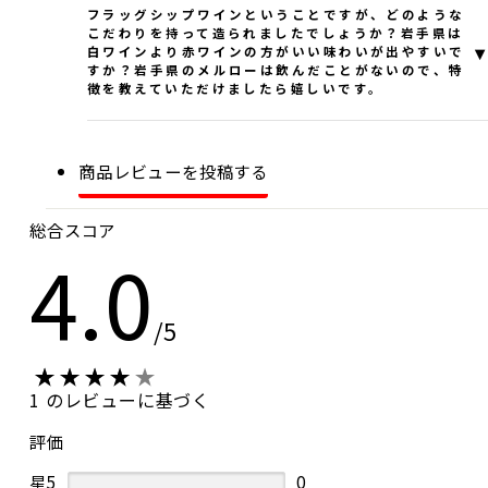
フラッグシップワインということですが、どのような
こだわりを持って造られましたでしょうか？岩手県は
▾
白ワインより赤ワインの方がいい味わいが出やすいで
すか？岩手県のメルローは飲んだことがないので、特
徴を教えていただけましたら嬉しいです。
この度はお問い合わせありがとうございます。
アールペイザンワイナリーの高橋と申します。
商品レビューを投稿する
当ワイナリーは自社農園にてブドウを栽培、その原
料を使いワインをお届けしております。私共の畑は
南向きの傾斜地に位置しており、土壌は粘土質土壌
総合スコア
4.0
で、一般的には今回お問い合わせいただきましたメ
ルローに適していると言われております。2021年は
天候に恵まれたこともありましたが、事実、収穫し
た他のブドウと比べても一番糖度が高く、酸もしっ
/5
かりありながら凝縮感の高いメルローが収穫できま
した。このことからメルローをこの地の適品種と
し、私共のフラッグシップワイン（希望も込めて）
1 のレビューに基づく
とさせていただいている次第です。
評価
特徴は岩手らしい生き生きとした酸もありながら、
なめらかなタンニンと果実味とのバランスが良い仕
星5
0