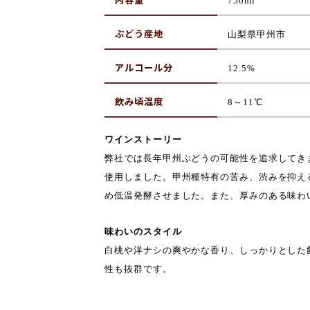
750ml
ぶどう産地
山梨
県甲州市
アルコール分
12.5%
飲み頃温度
8
～
11℃
ワインストーリー
弊社では長年甲州ぶどうの可能性を追求してき
使用しました。甲州種特有の苦み、渋みを抑え
め低温発酵させました。また、厚みのある味わ
味わいのスタイル
白桃や洋ナシの爽やかな香り、しっかりとした
性も抜群です。