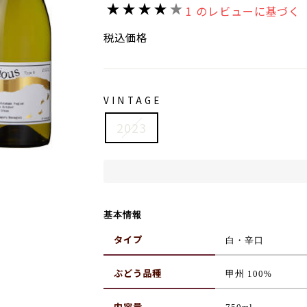
価
1 のレビューに基づく
格
税込価格
VINTAGE
2023
基本情報
タイプ
白
・辛口
ぶどう品種
甲州
100%
内容量