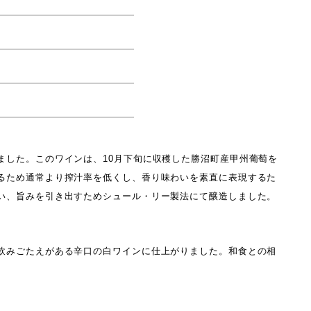
ました。このワインは、10月下旬に収穫した勝沼町産甲州葡萄を
るため通常より搾汁率を低くし、香り味わいを素直に表現するた
い、旨みを引き出すためシュール・リー製法にて醸造しました。
飲みごたえがある辛口の白ワインに仕上がりました。和食との相