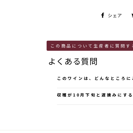
シ
シェア
ェ
ア
この商品について生産者に質問す
よくある質問
このワインは、どんなところに
Fuji様 この度はお問い合
収穫が10月下旬と遅摘みにす
こちらの商品は、勝沼町の甲
め）を残しながら、その味わ
この度はお問い合わせありが
は、仕込み時期後半、葡萄の
寧に搾汁、ふくよかな果実感
ご質問の内容ですが、「収穫
きだし、発酵完了後はすぐに
すので、ワインに厚みが出る