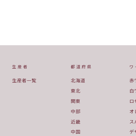
蒼龍葡萄酒
¥2,211
生産者
都道府県
ワ
生産者一覧
北海道
赤
東北
白
関東
ロ
中部
オ
近畿
ス
中国
デ