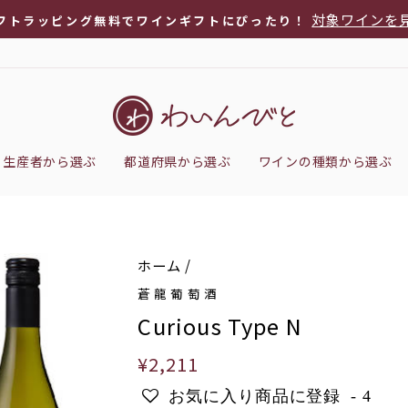
対象ワインを
フトラッピング無料でワインギフトにぴったり！
ス
ラ
イ
ド
シ
生産者から選ぶ
都道府県から選ぶ
ワインの種類から選ぶ
ョ
ー
を
停
ホーム
/
止
蒼龍葡萄酒
Curious Type N
通
¥2,211
常
お気に入り商品に登録
-
4