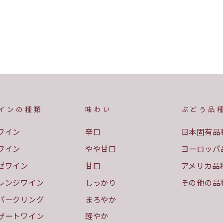
インの種類
味わい
ぶどう品
ワイン
辛口
日本固有品
ワイン
やや甘口
ヨーロッパ
ゼワイン
甘口
アメリカ品
レンジワイン
しっかり
その他の品
パークリング
まろやか
ザートワイン
軽やか