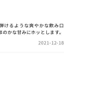
お味わいをお楽しみいただけるよう工夫しました。
ただけますと幸いです。
ますが、昨今は香りをより強く出したい為「早摘み」
 中込
しかしこちらの商品はあえて遅摘みにし、厚み（ボリ
弾けるような爽やかな飲み口
イルのワインを目指した商品です。
ほのかな甘みにホッとします。
な種類のワインと比較、お試しいただけますと幸いで
2021-12-18