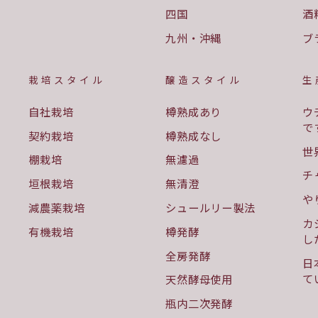
四国
酒
九州・沖縄
ブ
栽培スタイル
醸造スタイル
生
自社栽培
樽熟成あり
ウ
で
契約栽培
樽熟成なし
世
棚栽培
無濾過
チ
垣根栽培
無清澄
や
減農薬栽培
シュールリー製法
カ
有機栽培
樽発酵
し
全房発酵
日
て
天然酵母使用
瓶内二次発酵