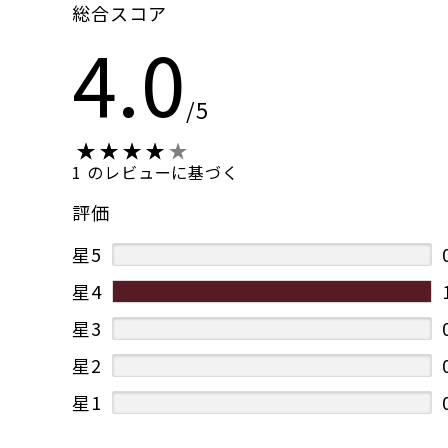
総合スコア
4.0
/5
1 のレビューに基づく
評価
星5
星4
星3
星2
星1