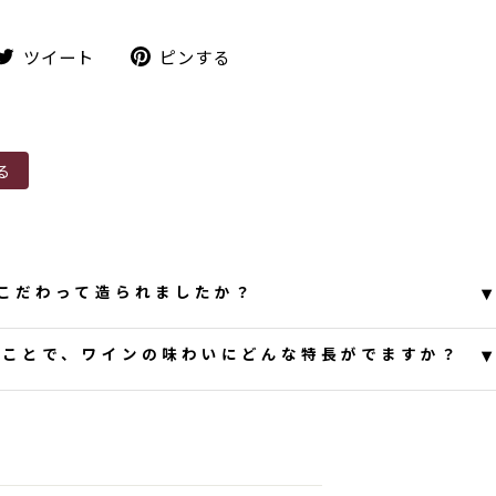
ツ
ピ
ツイート
ピンする
イ
ン
ー
す
ト
る
る
▾
こだわって造られましたか？
わせいただき誠にありがとうございます。
▾
ることで、ワインの味わいにどんな特長がでますか？
州葡萄の特徴（果実感はもちろん、苦み・渋みも含
いをより素直な形で表現したい考え造りました。収穫
とうございます。
糖度があがる10月中旬の葡萄を使用し、搾汁もより丁
を表現しました。シュール・リー製法により旨みを引
を10月下旬」と遅摘みにすることで、糖度が上がりま
ビン詰めすることにより、若干の炭酸を残した形でビ
のが特徴です。