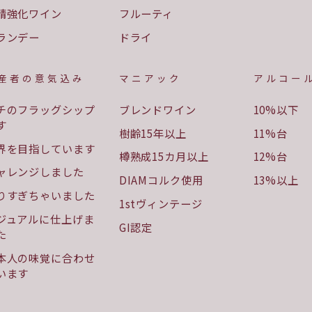
精強化ワイン
フルーティ
ランデー
ドライ
産者の意気込み
マニアック
アルコー
チのフラッグシップ
ブレンドワイン
10%以下
す
樹齢15年以上
11%台
界を目指しています
樽熟成15カ月以上
12%台
ャレンジしました
DIAMコルク使用
13%以上
りすぎちゃいました
1stヴィンテージ
ジュアルに仕上げま
GI認定
た
本人の味覚に合わせ
います