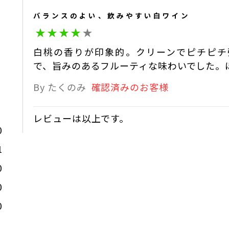
ン詰めし、よりフレッシュな
バランスのよい、飲みやすい白ワイン
そうした味わいを楽しんでい
当社でも色々な商品がござい
蒼龍葡萄酒株式会社 醸造家
がトレンドでもございます。
白桃の香りが印象的。クリーンでピチピチ
ューム感）を出すようなスタ
蒼龍葡萄酒
2022-03-22 06:14:30
で、旨みのあるフルーティな味わいでした。
こちらの商品も併せて、色々
By たくのみ
確認済みのお客様
す。ありがとうございます。
蒼龍葡萄酒株式会社 中込
レビューは以上です。
蒼龍葡萄酒
2021-12-17 02:54:13
0
1
0
0
0