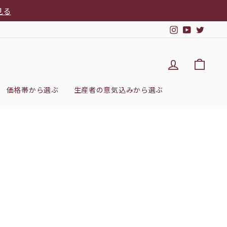
見る
Instagram
YouTub
Twitt
DEL'IMM
カー
価格帯から選ぶ
生産者の意気込みから選ぶ