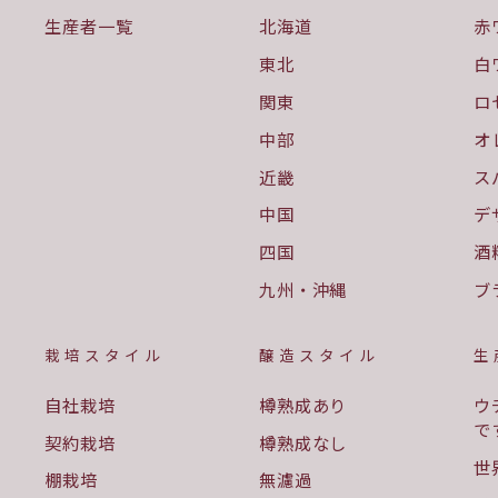
生産者一覧
北海道
赤
東北
白
関東
ロ
中部
オ
近畿
ス
中国
デ
四国
酒
九州・沖縄
ブ
栽培スタイル
醸造スタイル
生
自社栽培
樽熟成あり
ウ
で
契約栽培
樽熟成なし
世
棚栽培
無濾過