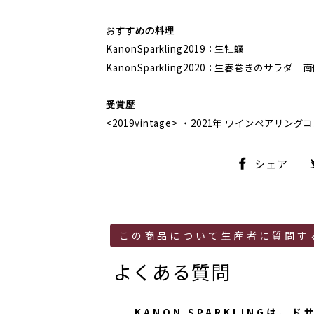
おすすめの料理
KanonSparkling2019：生牡蠣
KanonSparkling2020：生春巻きのサラダ 
受賞歴
<2019vintage> ・2021年 ワインペ
シ
シェア
ェ
ア
この商品について生産者に質問す
よくある質問
KANON SPARKLINGは