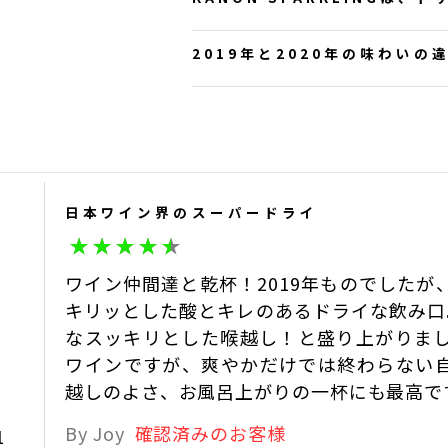
お問合せいただき誠にありが
2019年と2020年の味わい
現在の弊社商品は全てノンド
この度はお問い合わせいただ
サンマモルワイナリー
2022-08-19
2019年と2020年の味わい
2019年は非常に葡萄栽培に
日本ワイン界のスーパードライ
ランス良く仕上げられました
ワイン仲間達と乾杯！2019年ものでした
2020年は逆に難しい年では
キリッとした酸とキレのあるドライな飲み口
バランス調整を行い、良好であ
なスッキリとした喉越し！と盛り上がりま
ただ、香りについては元々の
ワインですが、爽やかだけでは終わらない
になっています。
越しのよさ、お風呂上がりの一杯にも最高で
サンマモルワイナリー
2022-08-15
By Joy
確認済みのお客様
1