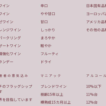
ワイン
辛口
日本固有品
ワイン
やや甘口
ヨーロッパ
ゼワイン
甘口
アメリカ品
レンジワイン
しっかり
その他の品
パークリング
まろやか
ザートワイン
軽やか
精強化ワイン
フルーティ
ランデー
ドライ
産者の意気込み
マニアック
アルコー
チのフラッグシップ
ブレンドワイン
10%以下
す
樹齢15年以上
11%台
界を目指しています
樽熟成15カ月以上
12%台