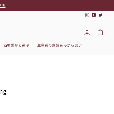
見る
Instagram
YouTub
Twitt
DEL'IMM
カー
価格帯から選ぶ
生産者の意気込みから選ぶ
ng