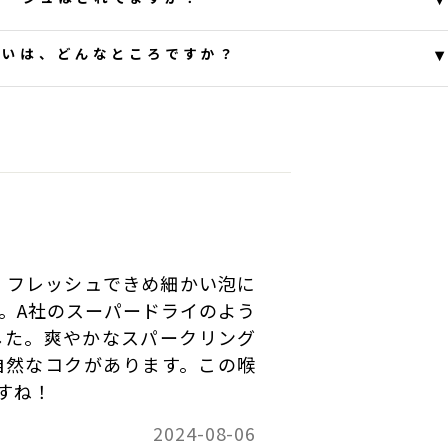
とうございます。
▾
の違いは、どんなところですか？
サージュとなっております。
き誠にありがとうございます。
 10:08:41
の違いについてご連絡いたします。
良好な年であり、酸味・ガス圧・香りの部分で非常にバ
。
が、フレッシュできめ細かい泡に
ありましたが、収穫日の調整、発酵温度やＡｌｃ等の
。A社のスーパードライのよう
った2019年を思わせる味わいに仕上げました。
した。爽やかなスパークリング
葡萄の質に依存する部分がありますので、若干穏やか
自然なコクがあります。この喉
すね！
 02:33:20
2024-08-06