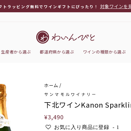
対象ワインを
フトラッピング無料でワインギフトにぴったり！
ス
ラ
イ
ド
シ
生産者から選ぶ
都道府県から選ぶ
ワインの種類から選ぶ
ョ
ー
を
停
ホーム
/
止
サンマモルワイナリー
下北ワインKanon Sparkli
通
¥3,490
常
お気に入り商品に登録
-
1