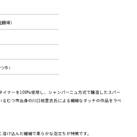
社圃場）
むつ市）
タイナーを100%使用し、シャンパーニュ方式で醸造したスパー
いるむつ市出身の川口絵里衣氏による繊細なタッチの作品をラベ
く溶け込んだ繊細で柔らかな泡立ちが特徴です。