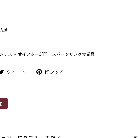
南仏風
アリングコンテスト オイスター部門 スパークリング賞受賞
ツ
ピ
ツイート
ピンする
イ
ン
ー
す
ト
る
る
▾
、ドサージュはされてますか？