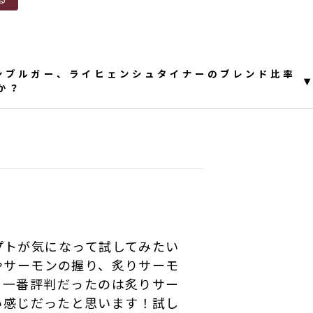
ロンブルガー、ライヒェンシュタイナーのブレンド比率
▾
か？
し訳ございません。
０％ずつ、ほぼ同比率でのブレンドとなっておりま
 06:56:04
プトが気になって試してみたい
やサーモンの握り、炙りサーモ
！一番評判だったのは炙りサー
い感じだったと思います！試し