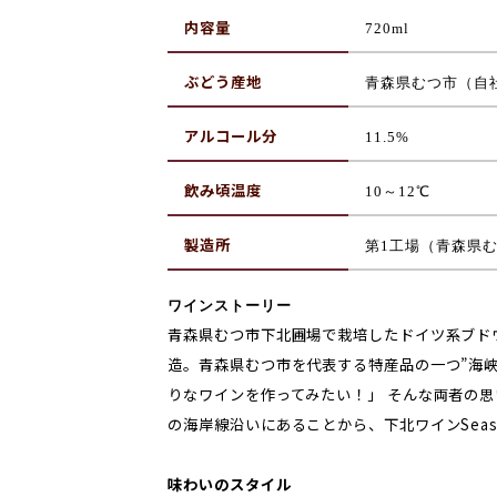
内容量
720ml
ぶどう産地
青森県むつ市（自
アルコール分
11.5%
飲み頃温度
10～12℃
製造所
第1工場（青森県
ワインストーリー
青森県むつ市下北圃場で栽培したドイツ系ブド
造。青森県むつ市を代表する特産品の一つ”海峡
りなワインを作ってみたい！」 そんな両者の
の海岸線沿いにあることから、下北ワインSeas
味わいのスタイル