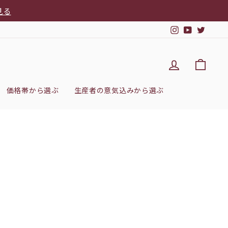
見る
Instagram
YouTub
Twitt
DEL'IMM
カー
価格帯から選ぶ
生産者の意気込みから選ぶ