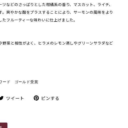
ーツなどのさっぱりとした柑橘系の香り、マスカット、ライチ、
す。爽やかな酸をプラスすることにより、サーモンの風味をより
したフルーティーな味わいに仕上げました。
や野菜と相性がよく、ヒラメのレモン蒸しやグリーンサラダなど
アワード
ゴールド受賞
ツ
ピ
ツイート
ピンする
イ
ン
ー
す
ト
る
る