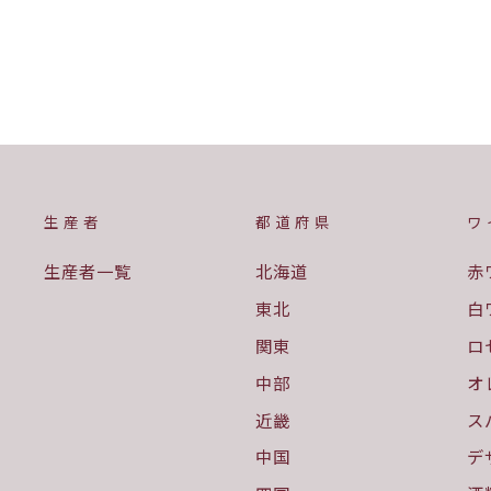
¥2,591
生産者
都道府県
ワ
生産者一覧
北海道
赤
東北
白
関東
ロ
中部
オ
近畿
ス
中国
デ