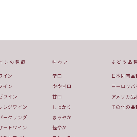
インの種類
味わい
ぶどう品
ワイン
辛口
日本固有品
ワイン
やや甘口
ヨーロッパ
ゼワイン
甘口
アメリカ品
レンジワイン
しっかり
その他の品
パークリング
まろやか
ザートワイン
軽やか