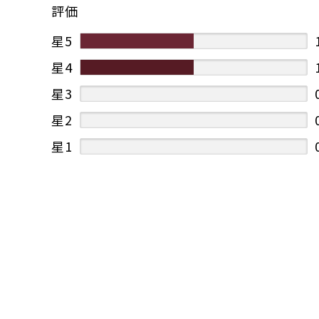
評価
星5
星4
星3
星2
星1