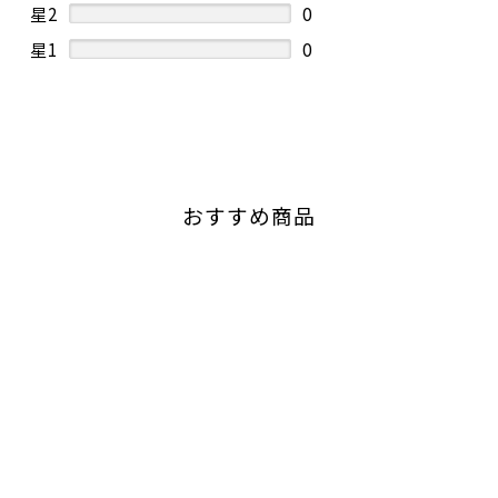
星2
0
星1
0
おすすめ商品
心をつなぐワインギフトセ
ット