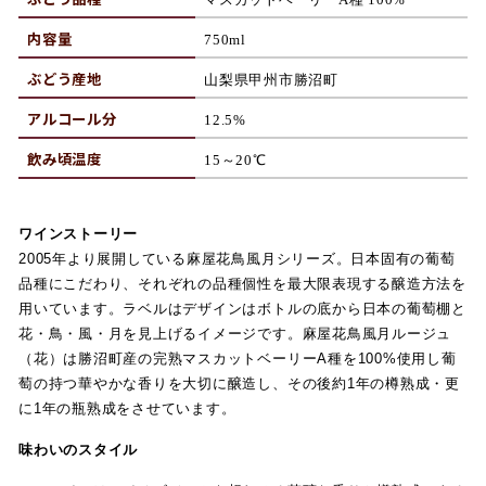
内容量
750ml
ぶどう産地
山梨
県甲州市勝沼町
アルコール分
12.5%
飲み頃温度
15
～20
℃
ワインストーリー
2005年より展開している麻屋花鳥風月シリーズ。日本固有の葡萄
品種にこだわり、それぞれの品種個性を最大限表現する醸造方法を
用いています。ラベルはデザインはボトルの底から日本の葡萄棚と
花・鳥・風・月を見上げるイメージです。麻屋花鳥風月ルージュ
（花）は勝沼町産の完熟マスカットベーリーA種を100%使用し葡
萄の持つ華やかな香りを大切に醸造し、その後約1年の樽熟成・更
に1年の瓶熟成をさせています。
味わいのスタイル