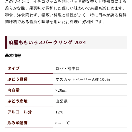
このワインは、イチゴジャムを想わせる芳醇な香りと樽熟成による
柔らかな酸、果実味が調和した優しい味わいで余韻も楽しめます。
和食、洋食問わず、幅広い料理と相性がよく、特に日本が誇る発酵
調味料である醤油や味噌を用いたお料理に好相性です。
麻屋ももいろスパークリング 2024
基本情報
タイプ
ロゼ・泡中口
ぶどう品種
マスカットベーリーA種
100%
内容量
720ml
ぶどう産地
山梨
県
アルコール分
12%
飲み頃温度
8
～
11℃