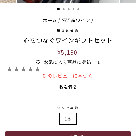
ホーム
/
勝沼産ワイン
/
麻屋葡萄酒
心をつなぐワインギフトセット
通
¥5,130
常
お気に入り商品に登録
-
1
価
格
0 のレビューに基づく
税込価格
セット本数
2本