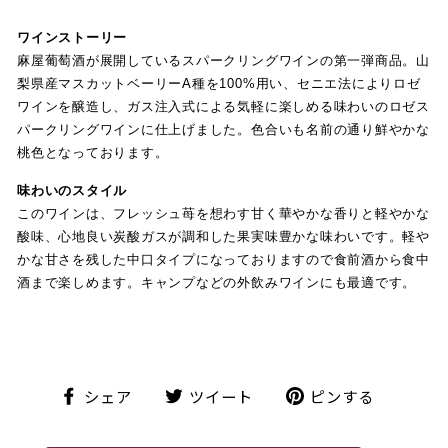
ワインストーリー
麻屋葡萄酒が展開しているスパークリングワインの第一弾商品。山
梨県産マスカットベーリーA種を100%用い、セニエ法によりロゼ
ワインを醸造し、ガス注入式による気軽に楽しめる味わいのロゼス
パークリングワインに仕上げました。色合いも名前の通り鮮やかな
桃色となっております。
味わいのスタイル
このワインは、フレッシュ苺を想わす甘く華やかな香りと軽やかな
酸味、心地良い炭酸ガスが調和した果実味豊かな味わいです。軽や
かな甘さを残した中口タイプになっておりますので食前酒から食中
酒まで楽しめます。キャンプなどの外飲みワインにも最適です。
シ
ツ
ピ
シェア
ツイート
ピンする
ェ
イ
ン
ア
ー
す