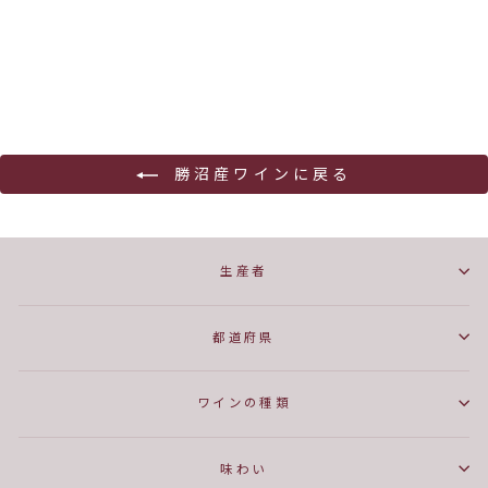
麻屋葡萄酒
¥5,130
勝沼産ワインに戻る
生産者
都道府県
ワインの種類
味わい