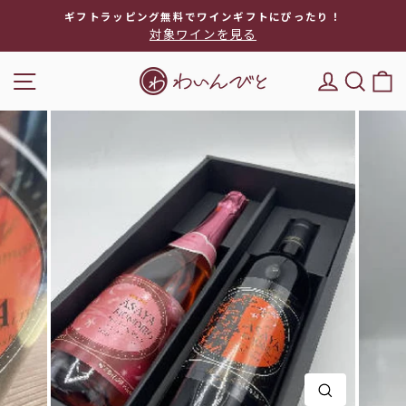
次
ギフトラッピング無料でワインギフトにぴったり！
へ
対象ワインを見る
ス
ラ
ナビゲーション
DEL'IM
キー
イ
ド
シ
ョ
ー
を
停
止
閉じる(E