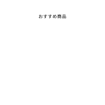
おすすめ商品
晃葉 ‐ 弧（きゆみ）‐
グラン・ミュール
¥3,630