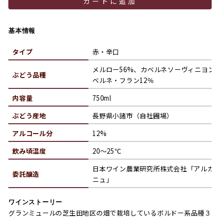
カートに追加
基本情報
タイプ
赤・辛口
メルロー56%、カベルネソーヴィニヨン3
ぶどう品種
ベルネ・フラン12％
内容量
750ml
ぶどう産地
長野県小諸市（自社圃場）
アルコール分
12%
飲み頃温度
20～25℃
日本ワイン農業研究所株式会社「アルカ
委託醸造
ニュ」
ワインストーリー
グランミュールの芝生田地区の畑で栽培しているボルドー系品種３