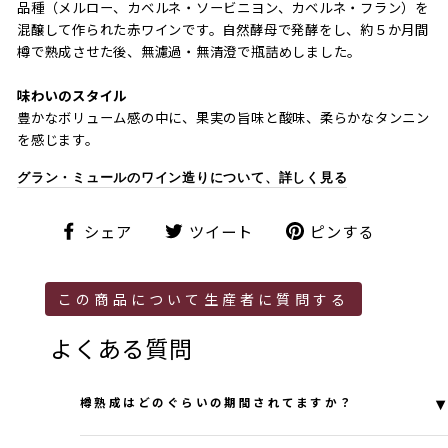
品種（メルロー、カベルネ・ソービニヨン、カベルネ・フラン）を
混醸して作られた赤ワインです。自然酵母で発酵をし、約５か月間
樽で熟成させた後、無濾過・無清澄で瓶詰めしました。
味わいのスタイル
豊かなボリューム感の中に、果実の旨味と酸味、柔らかなタンニン
を感じます。
グラン・ミュールのワイン造りについて、詳しく見る
シ
ツ
ピ
シェア
ツイート
ピンする
ェ
イ
ン
ア
ー
す
ト
る
この商品について生産者に質問する
よくある質問
▾
樽熟成はどのぐらいの期間されてますか？
お問い合わせありがとうございます。樽熟成は5約