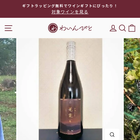
次
ギフトラッピング無料でワインギフトにぴったり！
へ
対象ワインを見る
ス
ラ
ナビゲーション
DEL'IM
キー
イ
ド
シ
ョ
ー
を
停
止
閉じる(E