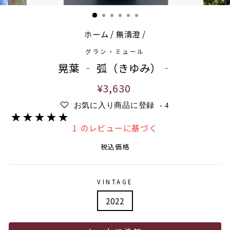
ホーム
/
無清澄
/
グラン・ミュール
晃葉 ‐ 弧（きゆみ）‐
通
¥3,630
常
お気に入り商品に登録
-
4
価
格
1 のレビューに基づく
税込価格
VINTAGE
2022