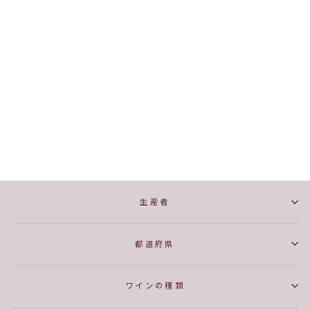
勝沼甲州かもし
麻屋葡萄酒
¥2,200
生産者
都道府県
ワインの種類