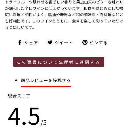
ドライフルーツ想わせる香ばしい香りと果皮由来のビターな味わい
が調和した辛口ワインに仕上がっています。和食をはじめとした幅
広い料理と相性がよく、醬油や味噌など和の調味料・肉料理などと
も好相性です。このワインとともに、食卓を楽しく彩っていただけ
ると嬉しいです。
シ
ツ
ピ
シェア
ツイート
ピンする
ェ
イ
ン
ア
ー
す
ト
る
この商品について生産者に質問する
商品レビューを投稿する
総合スコア
4.5
/5