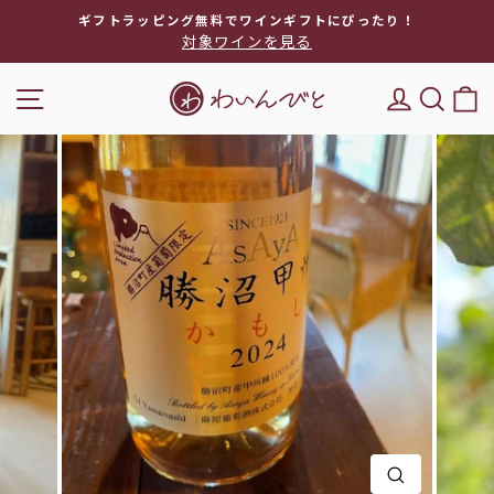
次
ギフトラッピング無料でワインギフトにぴったり！
へ
対象ワインを見る
ス
ラ
ナビゲーション
DEL'IM
キー
イ
ド
シ
ョ
ー
を
停
止
閉じる(E