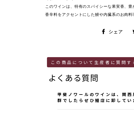
このワインは、特有のスパイシーな果実香、豊
香辛料をアクセントにした鰻や内臓系のお肉料
シ
シェア
ェ
ア
この商品について生産者に質問す
よくある質問
甲斐ノワールのワインは、関西
群でしたらぜひ鰻店に卸してい
ｋｊ様
ご質問ありがとうございます
味わいもあるので関西風がよ