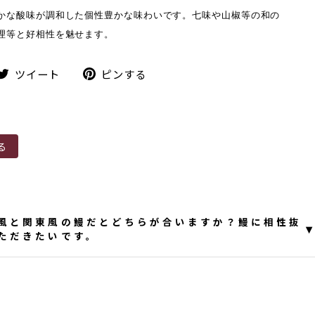
かな酸味が調和した個性豊かな味わいです。七味や山椒等の和の
理等と好相性を魅せます。
ツ
ピ
ツイート
ピンする
イ
ン
ー
す
ト
る
る
風と関東風の鰻だとどちらが合いますか？鰻に相性抜
▾
ただきたいです。
。イメージですがこのワインは酸も特徴でシャープな
り合わせやすいかなと思います。山椒や七味等のアク