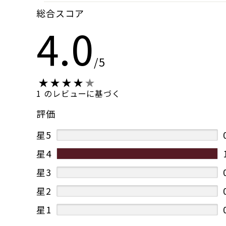
総合スコア
4.0
/5
1 のレビューに基づく
評価
星5
星4
星3
星2
星1