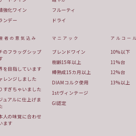
精強化ワイン
フルーティ
ランデー
ドライ
産者の意気込み
マニアック
アルコー
チのフラッグシップ
ブレンドワイン
10%以下
す
樹齢15年以上
11%台
界を目指しています
樽熟成15カ月以上
12%台
ャレンジしました
DIAMコルク使用
13%以上
りすぎちゃいました
1stヴィンテージ
ジュアルに仕上げま
GI認定
た
本人の味覚に合わせ
います