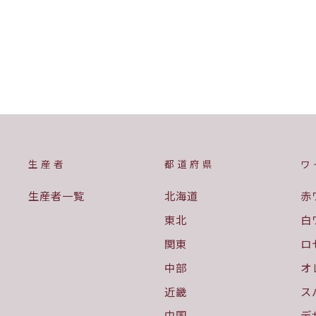
麻屋葡萄酒
¥2,750
生産者
都道府県
ワ
生産者一覧
北海道
赤
東北
白
関東
ロ
中部
オ
近畿
ス
中国
デ