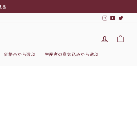
見る
Instagram
YouTub
Twitt
DEL'IMM
カー
価格帯から選ぶ
生産者の意気込みから選ぶ