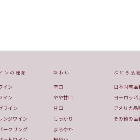
インの種類
味わい
ぶどう品
ワイン
辛口
日本固有品
ワイン
やや甘口
ヨーロッパ
ゼワイン
甘口
アメリカ品
レンジワイン
しっかり
その他の品
パークリング
まろやか
ザートワイン
軽やか