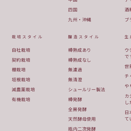
四国
酒
九州・沖縄
ブ
栽培スタイル
醸造スタイル
生
自社栽培
樽熟成あり
ウ
で
契約栽培
樽熟成なし
世
棚栽培
無濾過
チ
垣根栽培
無清澄
や
減農薬栽培
シュールリー製法
カ
有機栽培
樽発酵
し
全房発酵
日
て
天然酵母使用
瓶内二次発酵