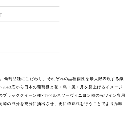
町
ズ。葡萄品種にこだわり、それぞれの品種個性を最大限表現する醸
トルの底から日本の葡萄棚と花・鳥・風・月を見上げるイメージ
のブラッククイーン種×カベルネソーヴィニヨン種の赤ワイン専用
葡萄の成分を充分に抽出させ、更に樽熟成を行うことでより深味