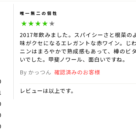
セントも面白い相性があるか
唯一無二の個性
卸先の件、貴重なご意見とし
麻屋葡萄酒・雨宮
2017年飲みました。スパイシーさと根菜
麻屋葡萄酒
2021-12-27 22:11:00
味がクセになるエレガントな赤ワイン。じ
ニンはまろやかで熟成感もあって、樽のビ
いでした。甲斐ノワール、面白いですね。
By かっつん
確認済みのお客様
0
レビューは以上です。
1
0
0
0