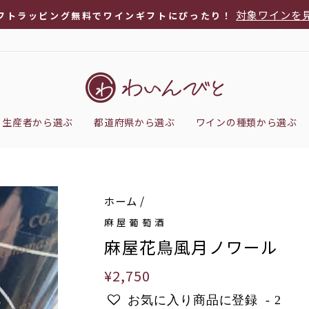
対象ワインを
フトラッピング無料でワインギフトにぴったり！
ス
ラ
イ
ド
シ
生産者から選ぶ
都道府県から選ぶ
ワインの種類から選ぶ
ョ
ー
を
停
ホーム
/
止
麻屋葡萄酒
麻屋花鳥風月ノワール
通
¥2,750
常
お気に入り商品に登録
-
2