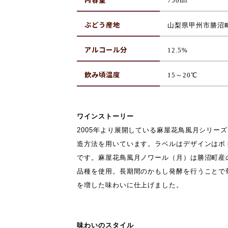
750ml
ぶどう産地
山梨
県甲州市勝沼
アルコール分
12.5%
飲み頃温度
15～20
℃
ワインストーリー
2005年より展開している麻屋花鳥風月シリー
造方法を用いています。ラベルはデザインはボ
です。麻屋花鳥風月ノワール（月）は勝沼町産
品種を使用。長期間のかもし発酵を行うことで
を増した味わいに仕上げました。
味わいのスタイル